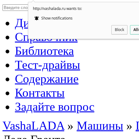
http://vashalada.ru wants to:
Show notifications
Дилеры автоваз
Block
Al
Справочник
Библиотека
Тест-драйвы
Содержание
Контакты
Задайте вопрос
VashaLADA
»
Машины
»