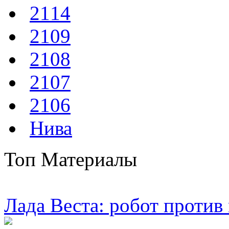
2114
2109
2108
2107
2106
Нива
Топ Материалы
Лада Веста: робот против