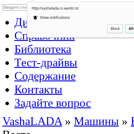
http://vashalada.ru wants to:
Show notifications
Дилеры автоваз
Block
Al
Справочник
Библиотека
Тест-драйвы
Содержание
Контакты
Задайте вопрос
VashaLADA
»
Машины
»