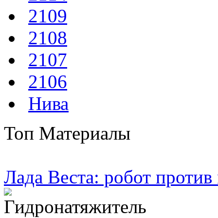
2109
2108
2107
2106
Нива
Топ Материалы
Лада Веста: робот против