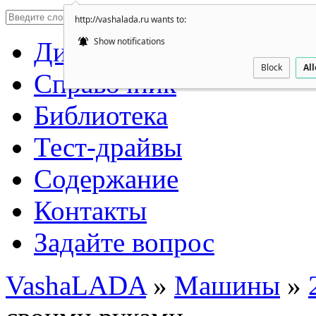
http://vashalada.ru wants to:
Show notifications
Дилеры автоваз
Block
Al
Справочник
Библиотека
Тест-драйвы
Содержание
Контакты
Задайте вопрос
VashaLADA
»
Машины
»