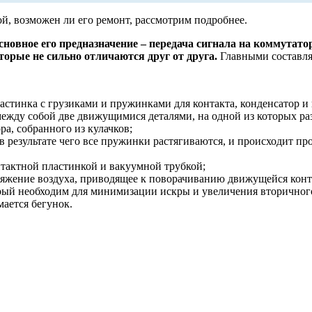
ой, возможен ли его ремонт, рассмотрим подробнее.
сновное его предназначение – передача сигнала на коммутато
орые не сильно отличаются друг от друга.
Главными составля
астинка с грузиками и пружинками для контакта, конденсатор и 
между собой две движущимися деталями, на одной из которых р
ра, собранного из кулачков;
 в результате чего все пружинки растягиваются, и происходит п
нтактной пластинкой и вакуумной трубкой;
зряжение воздуха, приводящее к поворачиванию движущейся кон
орый необходим для минимизации искры и увеличения вторичног
мается бегунок.