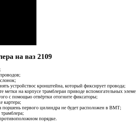
ера на ваз 2109
;
проводов;
аслонок;
 снять устройствос кронштейна, который фиксирует провода;
йте метки на корпусе трамблераи приводе вспомогательных элеме
этого с помощью отвёртки отогните фиксаторы;
е картера;
ка поршень первого цилиндра не будет расположен в ВМТ;
 трамблера;
в противоположном порядке.