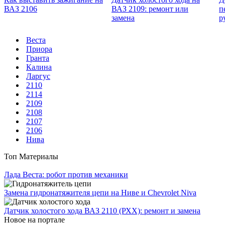
ВАЗ 2106
ВАЗ 2109: ремонт или
п
замена
р
Веста
Приора
Гранта
Калина
Ларгус
2110
2114
2109
2108
2107
2106
Нива
Топ Материалы
Лада Веста: робот против механики
Замена гидронатяжителя цепи на Ниве и Chevrolet Niva
Датчик холостого хода ВАЗ 2110 (РХХ): ремонт и замена
Новое на портале