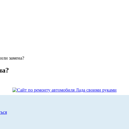
 или замена?
на?
ться