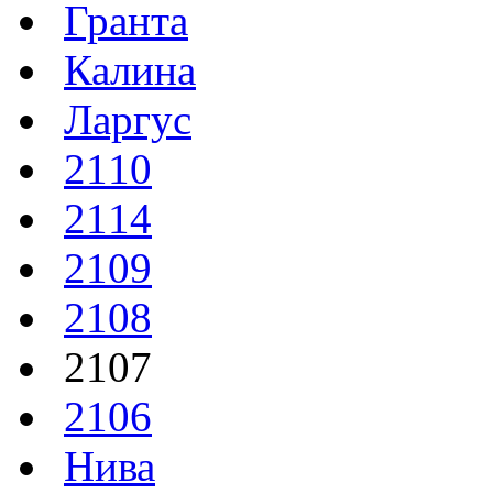
Гранта
Калина
Ларгус
2110
2114
2109
2108
2107
2106
Нива