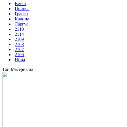
Веста
Приора
Гранта
Калина
Ларгус
2110
2114
2109
2108
2107
2106
Нива
Топ Материалы