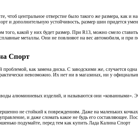
е, чтоб центральное отверстие было такого же размера, как и на
порт и дополнительную устойчивость, размер шин придется умень
ом того, какой у них будет размер. При R13, можно смело ставит
-сплавные металлы. Они не повлияют на вес автомобиля, и при по
на Спорт
проблемой, как замена диска. С заводскими же, случается одна 
практически невозможно. Их нет ни в магазинах, ни у официальн
заводы алюминиевых изделий, и называются они «кованными». Э
вершенно не стойкий к повреждениям. Даже на маленьких кочках 
управление, и даже сломать какое не будь его составляющее. Пос
рошенько подумайте, перед тем как купить Лада Калина Спорт