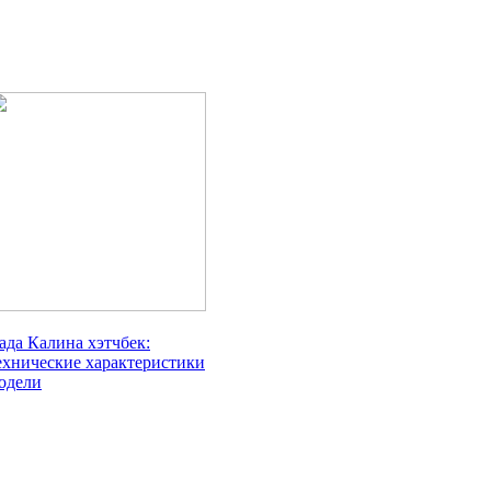
ада Калина хэтчбек:
ехнические характеристики
одели