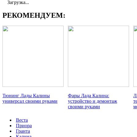
Загрузка...
РЕКОМЕНДУЕМ:
Тюнинг Лады Калины
Фары Лада Калина:
Л
универсал своими руками
устройство и демонтаж
т
своими руками
м
Веста
Приора
Гранта
Калина