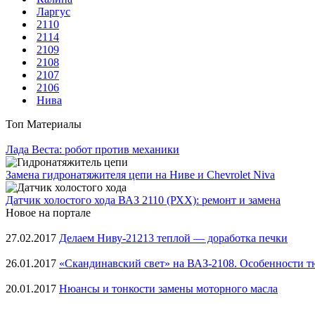
Ларгус
2110
2114
2109
2108
2107
2106
Нива
Топ Материалы
Лада Веста: робот против механики
Замена гидронатяжителя цепи на Ниве и Chevrolet Niva
Датчик холостого хода ВАЗ 2110 (РХХ): ремонт и замена
Новое на портале
27.02.2017
Делаем Ниву-21213 теплой — доработка печки
26.01.2017
«Скандинавский свет» на ВАЗ-2108. Особенности т
20.01.2017
Нюансы и тонкости замены моторного масла