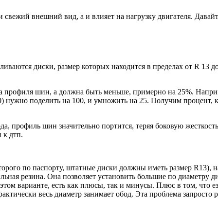
и свежий внешний вид, а и влияет на нагрузку двигателя. Давай
иваются диски, размер которых находится в пределах от R 13 до 
а профиля шин, а должна быть меньше, примерно на 25%. Напри
0) нужно поделить на 100, и умножить на 25. Получим процент, 
да, профиль шин значительно портится, теряя боковую жесткость
 к дтп.
торого по паспорту, штатные диски должны иметь размер R13), н
льная резина. Она позволяет установить большие по диаметру ди
В этом варианте, есть как плюсы, так и минусы. Плюс в том, что
практически весь диаметр занимает обод. Эта проблема запросто 