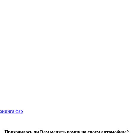
юнинга фар
Приходилось ли Вам менять помпу на своем автомобиле?