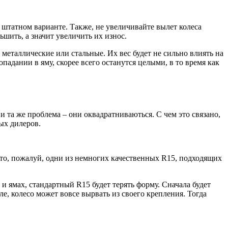
 штатном варианте. Также, не увеличивайте вылет колеса
шить, а значит увеличить их износ.
ь металлические или стальные. Их вес будет не сильно влиять на
падании в яму, скорее всего останутся целыми, в то время как
и та же проблема – они оквадратниваються. С чем это связано,
ых дилеров.
то, пожалуй, одни из немногих качественных R15, подходящих
и ямах, стандартный R15 будет терять форму. Сначала будет
ле, колесо может вовсе вырвать из своего крепления. Тогда