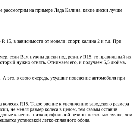
те рассмотрим на примере Лада Калина, какие диски лучше
R 15, в зависимости от модели: спорт, калина 2 и т.д. При
мер, если Вам нужны диски под резину R15, то правильный их
который нужно отнять. Отнимаем его, и получаем 5,5 дюйма.
. А это, в свою очередь, ухудшит поведение автомобиля при
а колесах R15. Такое рвение к увеличению заводского размера
ски, не меняя размер колеса в целом, тем самым оставив
 ездовые качества низкопрофильной резины несколько лучше, чем
решается установкой легко-сплавного обода.