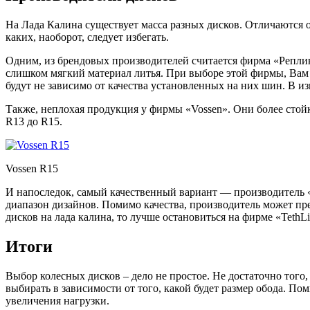
На Лада Калина существует масса разных дисков. Отличаются о
каких, наоборот, следует избегать.
Одним, из брендовых производителей считается фирма «Реплика
слишком мягкий материал литья. При выборе этой фирмы, Вам 
будут не зависимо от качества установленных на них шин. В из
Также, неплохая продукция у фирмы «Vossen». Они более стойк
R13 до R15.
Vossen R15
И напоследок, самый качественный вариант — производитель 
диапазон дизайнов. Помимо качества, производитель может пр
дисков на лада калина, то лучше остановиться на фирме «TethLi
Итоги
Выбор колесных дисков – дело не простое. Не достаточно того
выбирать в зависимости от того, какой будет размер обода. По
увеличения нагрузки.