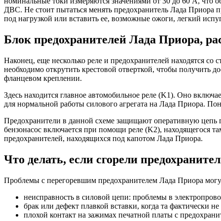
номинальные токи измеряются значениями от 30 до 60 А, что
ДВС. Не стоит пытаться менять предохранитель Лада Приора п
под нагрузкой или вставить ее, возможные ожоги, легкий испу
Блок предохранителей Лада Приора, р
Наконец, еще несколько реле и предохранителей находятся со 
необходимо открутить крестовой отверткой, чтобы получить до
фланцевом креплении.
Здесь находится главное автомобильное реле (K1). Оно включа
для нормальной работы силового агрегата на Лада Приора. Пон
Предохранители в данной схеме защищают оперативную цепь гл
бензонасос включается при помощи реле (K2), находящегося т
предохранителей, находящихся под капотом Лада Приора.
Что делать, если сгорели предохраните
Проблемы с перегоревшим предохранителем Лада Приора могу
неисправность в силовой цепи: проблемы в электропрово
брак или дефект плавкой вставки, когда та фактически не
плохой контакт на зажимах печатной платы с предохрани