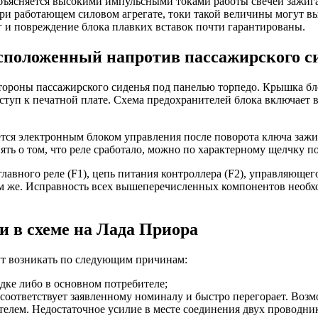
 объясняется высокими импульсными токами работы свечей зажи
ри работающем силовом агрегате, токи такой величины могут вы
г и повреждение блока плавких вставок почти гарантированы.
асположенный напротив пассажирского с
стороны пассажирского сиденья под панелью торпедо. Крышка бл
ступ к печатной плате. Схема предохранителей блока включает в
ется электронным блоком управления после поворота ключа зажи
ять о том, что реле сработало, можно по характерному щелчку п
авного реле (F1), цепь питания контроллера (F2), управляющег
ам же. Исправность всех вышеперечисленных компонентов необхо
ли в схеме на Лада Приора
т возникать по следующим причинам:
дке либо в основном потребителе;
 соответствует заявленному номиналу и быстро перегорает. Возм
телем. Недостаточное усилие в месте соединения двух проводник