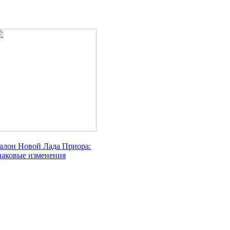
алон Новой Лада Приора:
наковые изменения