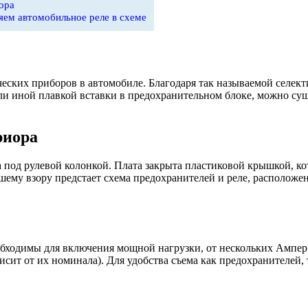
ора
яем автомобильное реле в схеме
еских приборов в автомобиле. Благодаря так называемой селект
ли иной плавкой вставки в предохранительном блоке, можно су
риора
 под рулевой колонкой. Плата закрыта пластиковой крышкой, к
шему взору предстает схема предохранителей и реле, расположе
обходимы для включения мощной нагрузки, от нескольких Ампер 
сит от их номинала). Для удобства съема как предохранителей, 