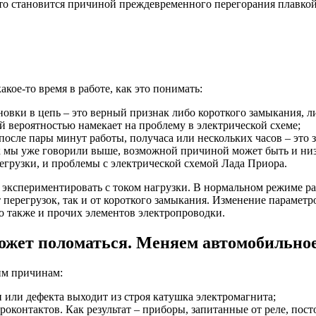
 что становится причиной преждевременного перегорания плавкой
кое-то время в работе, как это понимать:
новки в цепь – это верный признак либо короткого замыкания, л
 вероятностью намекает на проблему в электрической схеме;
 после пары минут работы, получаса или нескольких часов – это 
ак мы уже говорили выше, возможной причиной может быть и низ
егрузки, и проблемы с электрической схемой Лада Приора.
 экспериментировать с током нагрузки. В нормальном режиме ра
 перегрузок, так и от короткого замыкания. Изменение параметр
о также и прочих элементов электропроводки.
ожет поломаться. Меняем автомобильное
им причинам:
ии или дефекта выходит из строя катушка электромагнита;
оконтактов. Как результат – приборы, запитанные от реле, пос