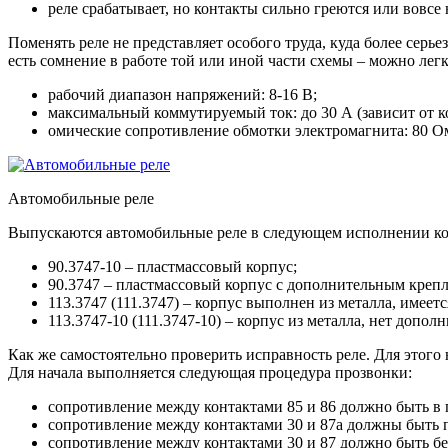
реле срабатывает, но контакты сильно греются или вовсе
Поменять реле не представляет особого труда, куда более серь
есть сомнение в работе той или иной части схемы – можно лег
рабочий диапазон напряжений: 8-16 В;
максимальный коммутируемый ток: до 30 А (зависит от к
омические сопротивление обмотки электромагнита: 80 О
Автомобильные реле
Выпускаются автомобильные реле в следующем исполнении ко
90.3747-10 – пластмассовый корпус;
90.3747 – пластмассовый корпус с дополнительным креп
113.3747 (111.3747) – корпус выполнен из металла, имеет
113.3747-10 (111.3747-10) – корпус из металла, нет допо
Как же самостоятельно проверить исправность реле. Для этог
Для начала выполняется следующая процедура прозвонки:
сопротивление между контактами 85 и 86 должно быть в
сопротивление между контактами 30 и 87а должны быть п
сопротивление между контактами 30 и 87 должно быть б