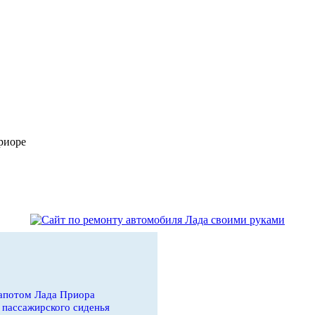
риоре
апотом Лада Приора
 пассажирского сиденья