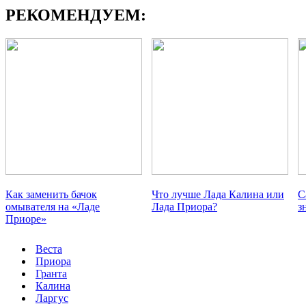
РЕКОМЕНДУЕМ:
Как заменить бачок
Что лучше Лада Калина или
С
омывателя на «Ладе
Лада Приора?
з
Приоре»
Веста
Приора
Гранта
Калина
Ларгус