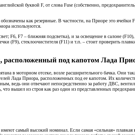
лийской буквой F, от слова Fuse (собственно, предохранитель)
обозначены как резервные. В частности, на Приоре это ячейки F2
риора используются.
ет; F6, F7 – ближняя подсветка), и за освещение в салоне (F10),
и (F9), стеклоочистителя (F11) и т.п. – стоит проверить плавки
, расположенный под капотом Лада При
ятана в моторном отсеке, возле расширительного бачка. Они т
елей Лада Приора, расположенных под ее капотом. Их количество
ажным, ведь они отвечают непосредственно за работу ДВС, венти
, что вышел из строя как раз один из представленных предохран
имеют самый высокий номинал. Если самая «сильная» плавкая вс