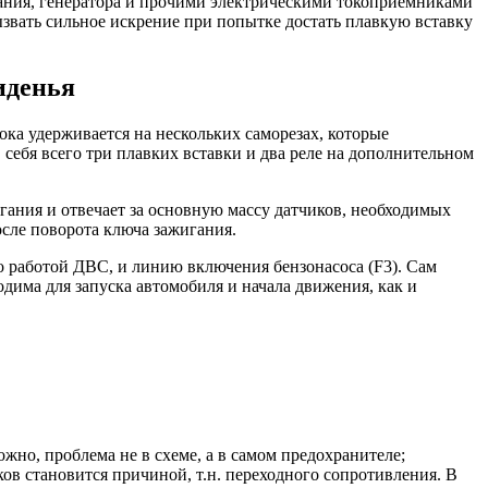
гания, генератора и прочими электрическими токоприемниками
звать сильное искрение при попытке достать плавкую вставку
иденья
ока удерживается на нескольких саморезах, которые
 себя всего три плавких вставки и два реле на дополнительном
гания и отвечает за основную массу датчиков, необходимых
осле поворота ключа зажигания.
о работой ДВС, и линию включения бензонасоса (F3). Сам
дима для запуска автомобиля и начала движения, как и
ожно, проблема не в схеме, а в самом предохранителе;
ов становится причиной, т.н. переходного сопротивления. В