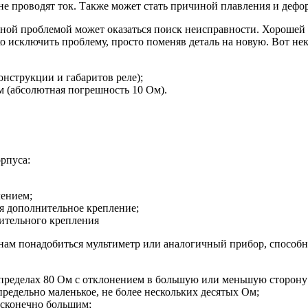
 не проводят ток. Также может стать причиной плавления и дефо
езной проблемой может оказаться поиск неисправности. Хорошей 
ко исключить проблему, просто поменяв деталь на новую. Вот не
онструкции и габаритов реле);
м (абсолютная погрешность 10 Ом).
рпуса:
лением;
ся дополнительное крепление;
лнительного крепления
о нам понадобиться мультиметр или аналогичный прибор, способ
 пределах 80 Ом с отклонением в большую или меньшую сторону
редельно маленькое, не более нескольких десятых Ом;
есконечно большим;