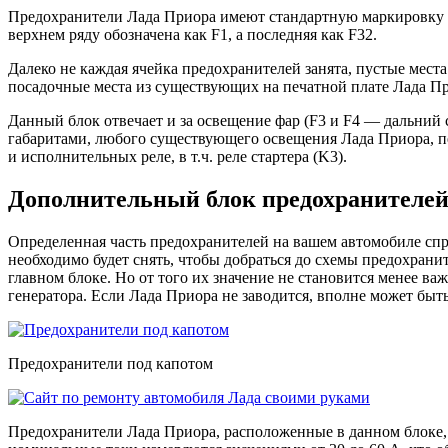
Предохранители Лада Приора имеют стандартную маркировку анг
верхнем ряду обозначена как F1, а последняя как F32.
Далеко не каждая ячейка предохранителей занята, пустые места 
посадочные места из существующих на печатной плате Лада П
Данный блок отвечает и за освещение фар (F3 и F4 — дальний св
габаритами, любого существующего освещения Лада Приора, печк
и исполнительных реле, в т.ч. реле стартера (K3).
Дополнительный блок предохранителей
Определенная часть предохранителей на вашем автомобиле спр
необходимо будет снять, чтобы добраться до схемы предохранит
главном блоке. Но от того их значение не становится менее в
генератора. Если Лада Приора не заводится, вполне может быть
Предохранители под капотом
Предохранители Лада Приора, расположенные в данном блоке, 