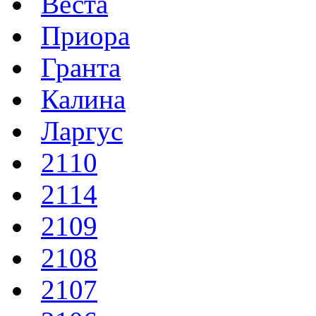
Веста
Приора
Гранта
Калина
Ларгус
2110
2114
2109
2108
2107