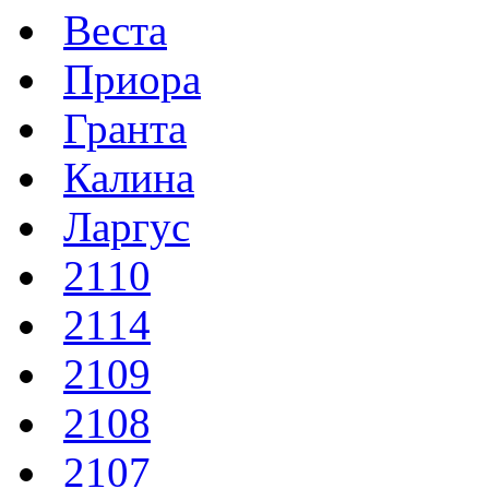
Веста
Приора
Гранта
Калина
Ларгус
2110
2114
2109
2108
2107