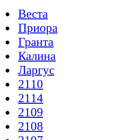
Веста
Приора
Гранта
Калина
Ларгус
2110
2114
2109
2108