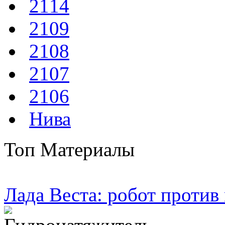
2114
2109
2108
2107
2106
Нива
Топ Материалы
Лада Веста: робот против