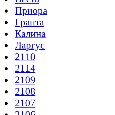
Приора
Гранта
Калина
Ларгус
2110
2114
2109
2108
2107
2106