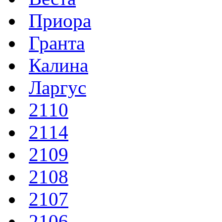
Приора
Гранта
Калина
Ларгус
2110
2114
2109
2108
2107
2106