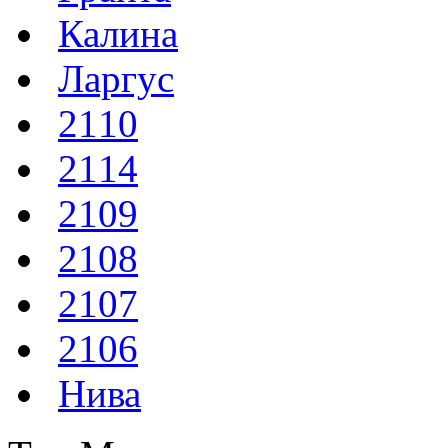
Калина
Ларгус
2110
2114
2109
2108
2107
2106
Нива