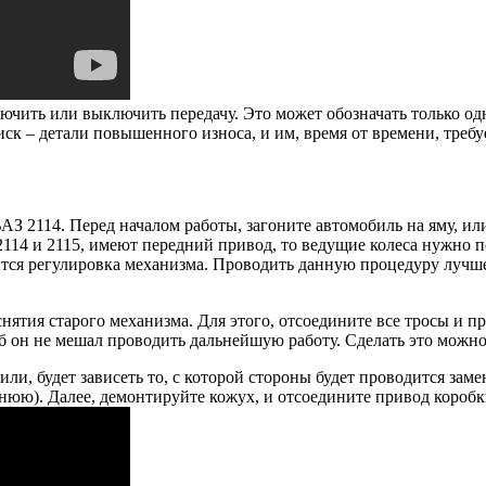
ючить или выключить передачу. Это может обозначать только одн
к – детали повышенного износа, и им, время от времени, требуе
З 2114. Перед началом работы, загоните автомобиль на яму, ил
114 и 2115, имеют передний привод, то ведущие колеса нужно по
тся регулировка механизма. Проводить данную процедуру лучше в
нятия старого механизма. Для этого, отсоедините все тросы и п
об он не мешал проводить дальнейшую работу. Сделать это можн
ли, будет зависеть то, с которой стороны будет проводится заме
нюю). Далее, демонтируйте кожух, и отсоедините привод коробк