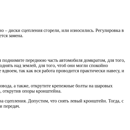
о – диски сцепления сгорели, или износились. Регулировка в
тся замена.
и поднимите переднюю часть автомобиля домкратом, для того,
днять над землей, для того, чтоб они могли спокойно
двоем, так как вся работа проводится практически навесу, и
ровода, а также, открутите крепежные болты на шаровых
о, открутив опоры кронштейна.
на сцепления. Допустим, что снять левый кронштейн. Тогда, с
и передач.