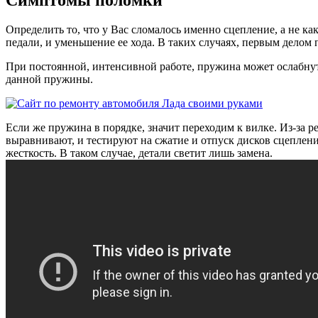
Определить то, что у Вас сломалось именно сцепление, а не к
педали, и уменьшение ее хода. В таких случаях, первым делом
При постоянной, интенсивной работе, пружина может ослабнуть
данной пружины.
Если же пружина в порядке, значит переходим к вилке. Из-за р
выравнивают, и тестируют на сжатие и отпуск дисков сцеплени
жесткость. В таком случае, детали светит лишь замена.