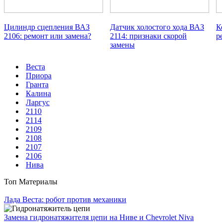
Цилиндр сцепления ВАЗ
Датчик холостого хода ВАЗ
К
2106: ремонт или замена?
2114: признаки скорой
р
замены
Веста
Приора
Гранта
Калина
Ларгус
2110
2114
2109
2108
2107
2106
Нива
Топ Материалы
Лада Веста: робот против механики
Замена гидронатяжителя цепи на Ниве и Chevrolet Niva