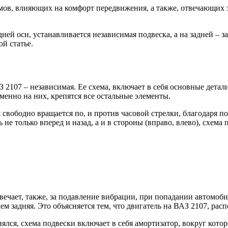
ов, влияющих на комфорт передвижения, а также, отвечающих за 
дней оси, устанавливается независимая подвеска, а на задней – 
ой статье.
 2107 – независимая. Ее схема, включает в себя основные детали
именно на них, крепятся все остальные элементы.
я свободно вращается по, и против часовой стрелки, благодаря
ь не только вперед и назад, а и в стороны (вправо, влево), схе
ечает, также, за подавление вибрации, при попадании автомобил
ем задняя. Это объясняется тем, что двигатель на ВАЗ 2107, расп
нялся, схема подвески включает в себя амортизатор, вокруг кото