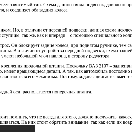
имеет зависимый тип. Схема данного вида подвесок, довольно пр
я, и соединяет оба задних колеса.
иком. Но, в отличии от передней подвески, данная схема исключ
я ступицы, так же, как и впереди – с помощью специального колп
 трос. Он блокирует задние колеса, при поднятом ручнике, тем 
жины. В отличии от устройства передней подвески, схема задне
 умеют небольшой угол наклона, в сторону редуктора.
крепления продольной штанги. Поскольку ВАЗ 2107 – заднеприво
, имеет вращающиеся детали. А так, как автомобиль постоянно м
елостность всего механизма. Поэтому, ходовая двигается вместе
адней оси, располагается поперечная штанга.
стоит помнить, что не всегда для этого, должно послужить, како
иваться. На них стоит обратить внимание, так как если их вовр