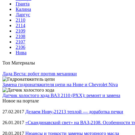
Гранта
Калина
Ларгус
2110
2114
2109
2108
2107
2106
Нива
Топ Материалы
Лада Веста: робот против механики
Замена гидронатяжителя цепи на Ниве и Chevrolet Niva
Датчик холостого хода ВАЗ 2110 (РХХ): ремонт и замена
Новое на портале
27.02.2017
Делаем Ниву-21213 теплой — доработка печки
26.01.2017
«Скандинавский свет» на ВАЗ-2108. Особенности т
20.01.2017
Нюансы и тонкости замены моторного масла