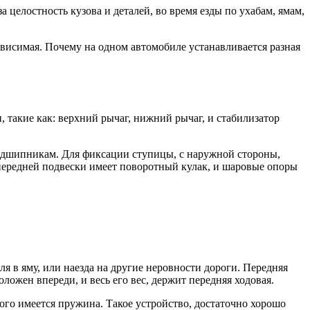
целостность кузова и деталей, во время езды по ухабам, ямам,
зависимая. Почему на одном автомобиле устанавливается разная
, такие как: верхний рычаг, нижний рычаг, и стабилизатор
 подшипникам. Для фиксации ступицы, с наружной стороны,
ма передней подвески имеет поворотный кулак, и шаровые опоры
я в яму, или наезда на другие неровности дороги. Передняя
оложен впереди, и весь его вес, держит передняя ходовая.
рого имеется пружина. Такое устройство, достаточно хорошо