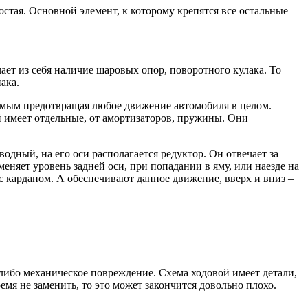
остая. Основной элемент, к которому крепятся все остальные
ает из себя наличие шаровых опор, поворотного кулака. То
ака.
самым предотвращая любое движение автомобиля в целом.
й имеет отдельные, от амортизаторов, пружины. Они
дный, на его оси располагается редуктор. Он отвечает за
еняет уровень задней оси, при попадании в яму, или наезде на
 с карданом. А обеспечивают данное движение, вверх и вниз –
е-либо механическое повреждение. Схема ходовой имеет детали,
емя не заменить, то это может закончится довольно плохо.