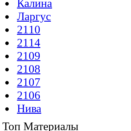
Калина
Ларгус
2110
2114
2109
2108
2107
2106
Нива
Топ Материалы